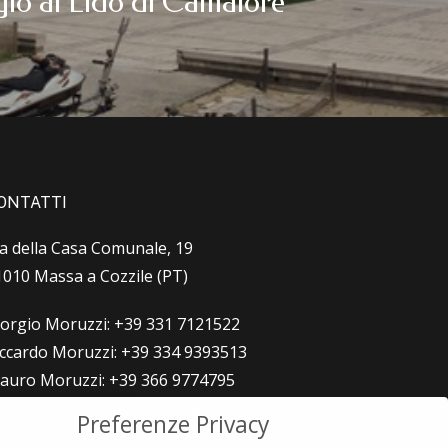
io al Lido di Camaiore
ONTATTI
ia della Casa Comunale, 19
1010 Massa a Cozzile (PT)
iorgio Moruzzi: +39 331 7121522
iccardo Moruzzi: +39 334 9393513
auro Moruzzi: +39 366 9774795
uca Moruzzi: +39 339 4939843
Preferenze Privacy