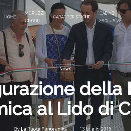
MORUZZI
CABINE
HOME
CARATTERISTICHE
GROUP
ESCLUSIVE
News
urazione della
ica al Lido di 
By
La Ruota Panoramica
13 Luglio 2016