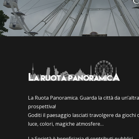
C
La Ruota Panoramica. Guarda la città da un’altr
prospettiva!
Goditi il paesaggio lasciati travolgere da giochi d
luce, colori, magiche atmosfere…
La Società è beneficiaria di contributi pubblici,