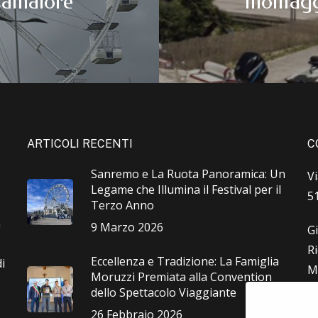
amaiore
montagg
ARTICOLI RECENTI
C
Sanremo e La Ruota Panoramica: Un
V
Legame che Illumina il Festival per il
5
Terzo Anno
a
9 Marzo 2026
G
R
Eccellenza e Tradizione: La Famiglia
i
M
Moruzzi Premiata alla Convention
L
dello Spettacolo Viaggiante
26 Febbraio 2026