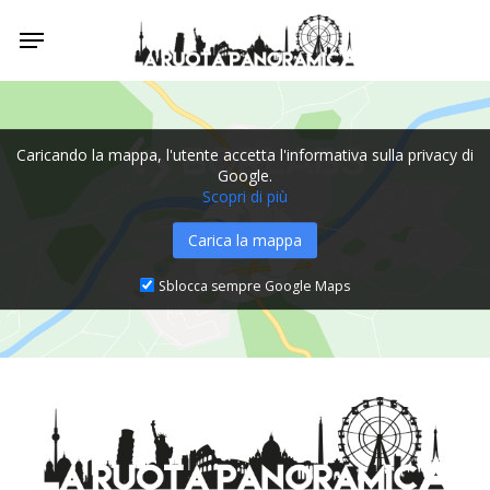
Skip
Menu
to
main
content
Caricando la mappa, l'utente accetta l'informativa sulla privacy di
Google.
Scopri di più
Carica la mappa
Sblocca sempre Google Maps