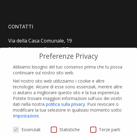
CONTATTI
Via della Casa Comunale, 19
51010 Massa a Cozzile (PT)
Preferenze Privacy
Giorgio Moruzzi: +39 331 7121522
Abbiamo bisogno del tuo consenso prima che tu possa
Riccardo Moruzzi: +39 334 9393513
continuare sul nostro sito web.
Mauro Moruzzi: +39 366 9774795
Nel nostro sito web utilizziamo i cookie e altre
tecnologie. Alcune di esse sono essenziali, mentre altre
Luca Moruzzi: +39 339 4939843
ci aiutano a migliorare questo sito e la tua esperienza.
Potete trovare maggiori informazioni sull'uso dei vostri
Email: info@moruzzigroup.it
dati nella nostra
politica sulla privacy
.
Puoi revocare o
modificare la tua selezione in qualsiasi momento sotto
Impostazioni
.
Modifica impostazione Cookies
Preferenze Privacy
Essenziali
Statistiche
Terze parti